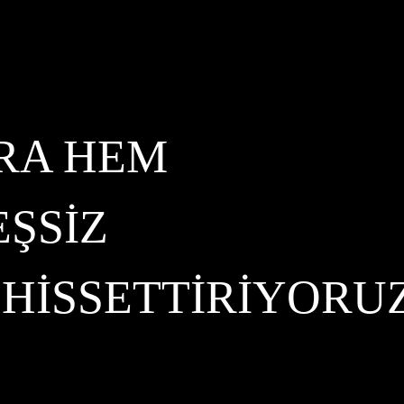
RA HEM
EŞSIZ
HISSETTIRIYORU