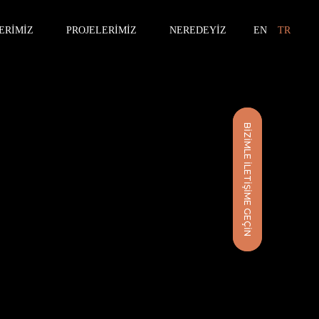
ERIMIZ
PROJELERIMIZ
NEREDEYIZ
EN
TR
BIZIMLE İLETIŞIME GEÇIN