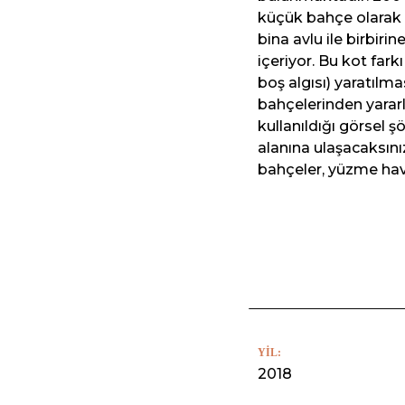
küçük bahçe olarak b
bina avlu ile birbiri
içeriyor. Bu kot farkı
boş algısı) yaratılma
bahçelerinden yararla
kullanıldığı görsel 
alanına ulaşacaksınız
bahçeler, yüzme havu
YIL:
2018