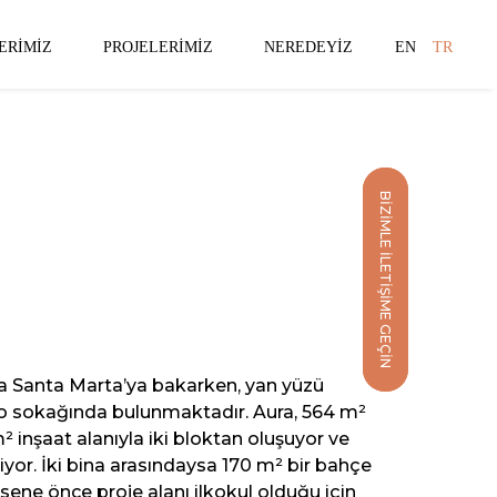
ERIMIZ
PROJELERIMIZ
NEREDEYIZ
EN
TR
BIZIMLE İLETIŞIME GEÇIN
a Santa Marta’ya bakarken, yan yüzü
o sokağında bulunmaktadır. Aura, 564 m²
² inşaat alanıyla iki bloktan oluşuyor ve
iyor. İki bina arasındaysa 170 m² bir bahçe
ene önce proje alanı ilkokul olduğu için