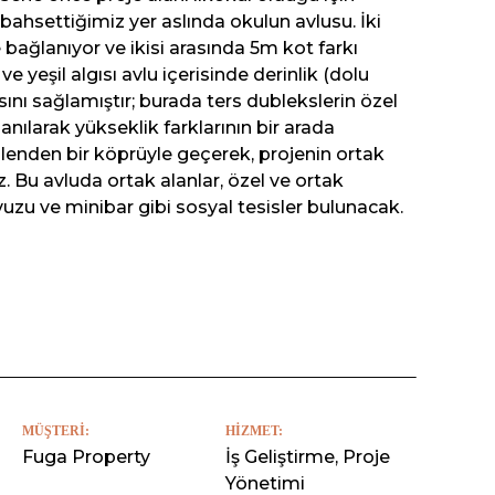
ahsettiğimiz yer aslında okulun avlusu. İki
ne bağlanıyor ve ikisi arasında 5m kot farkı
 ve yeşil algısı avlu içerisinde derinlik (dolu
sını sağlamıştır; burada ters dublekslerin özel
nılarak yükseklik farklarının bir arada
şölenden bir köprüyle geçerek, projenin ortak
. Bu avluda ortak alanlar, özel ve ortak
zu ve minibar gibi sosyal tesisler bulunacak.
MÜŞTERI:
HIZMET:
Fuga Property
İş Geliştirme, Proje
Yönetimi